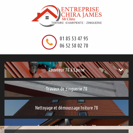
01 85 53 47 95
06 52 58 02 70
Couvreur 78 à Epone
Travaux de zinguerie 78
Nettoyage et démoussage toiture 78
Pose et nettoyage de gouttière 78