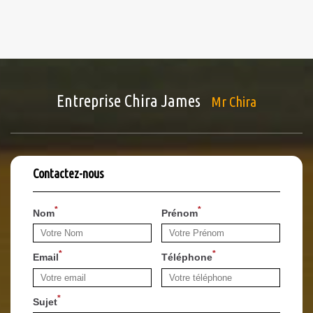
Entreprise Chira James
Mr Chira
Contactez-nous
*
*
Nom
Prénom
*
*
Email
Téléphone
*
Sujet